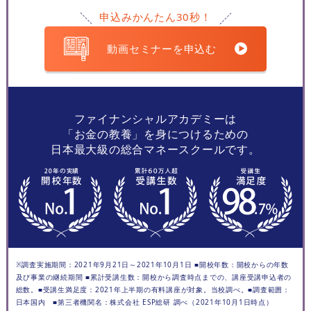
申込みかんたん30秒！
動画セミナーを申込む
ファイナンシャルアカデミーは
「お金の教養」を身につけるための
日本最大級の総合マネースクールです。
※調査実施期間：2021年9月21日～2021年10月1日 ■開校年数：開校からの年数
及び事業の継続期間 ■累計受講生数：開校から調査時点までの、講座受講申込者の
総数。■受講生満足度：2021年上半期の有料講座が対象。当校調べ。■調査範囲：
日本国内 ■第三者機関名：株式会社 ESP総研 調べ（2021年10月1日時点）