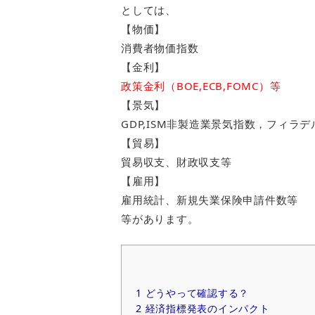
としては、
【物価】
消費者物価指数
【金利】
政策金利（BOE,ECB,FOMC）等
【景気】
GDP,ISM非製造業景気指数，フィラ
【貿易】
貿易収支、財政収支等
【雇用】
雇用統計、新規失業保険申請件数等
等があります。
1
どうやって確認する？
2
経済指標発表のインパクト