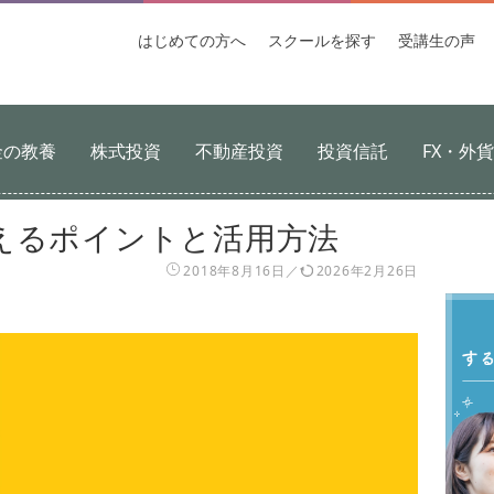
はじめての
方へ
スクールを
探す
受講生
の声
金の教養
株式投資
不動産投資
投資信託
FX・外
えるポイントと活用方法
2018年8月16日
2026年2月26日