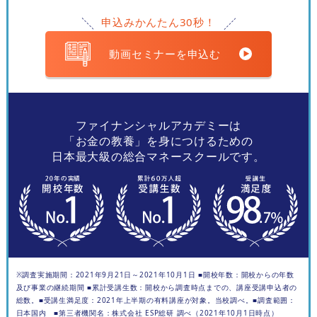
申込みかんたん30秒！
動画セミナーを申込む
ファイナンシャルアカデミーは
「お金の教養」を身につけるための
日本最大級の総合マネースクールです。
※調査実施期間：2021年9月21日～2021年10月1日 ■開校年数：開校からの年数
及び事業の継続期間 ■累計受講生数：開校から調査時点までの、講座受講申込者の
総数。■受講生満足度：2021年上半期の有料講座が対象。当校調べ。■調査範囲：
日本国内 ■第三者機関名：株式会社 ESP総研 調べ（2021年10月1日時点）