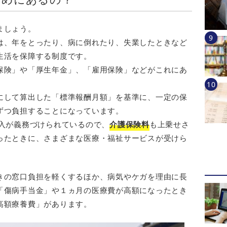
ましょう。
は、年をとったり、病に倒れたり、失業したときなど
生活を保障する制度です。
保険」や「厚生年金」、「雇用保険」などがこれにあ
にして算出した「標準報酬月額」を基準に、一定の保
ずつ負担することになっています。
加入が義務づけられているので、
介護保険料
も上乗せさ
ったときに、さまざまな医療・福祉サービスが受けら
きの窓口負担を軽くするほか、病気やケガを理由に長
「傷病手当金」や１ヵ月の医療費が高額になったとき
高額療養費」があります。