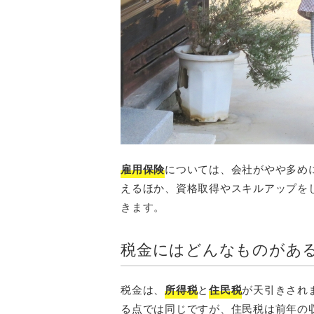
雇用保険
については、会社がやや多め
えるほか、資格取得やスキルアップを
きます。
税金にはどんなものがあ
税金は、
所得税
と
住民税
が天引きされ
る点では同じですが、住民税は前年の