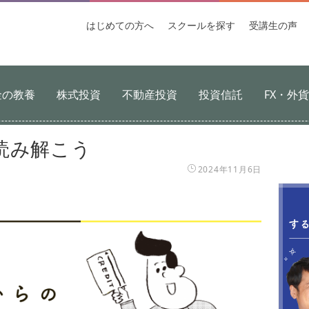
はじめての
方へ
スクールを
探す
受講生
の声
金の教養
株式投資
不動産投資
投資信託
FX・外
読み解こう
2024年11月6日