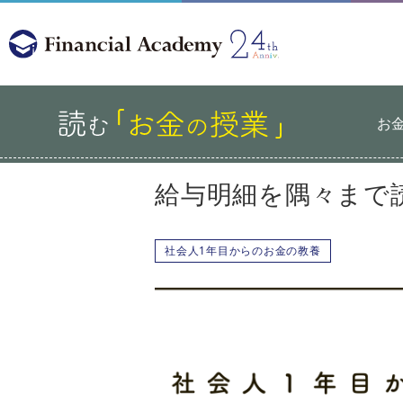
お
給与明細を隅々まで
社会人1年目からのお金の教養