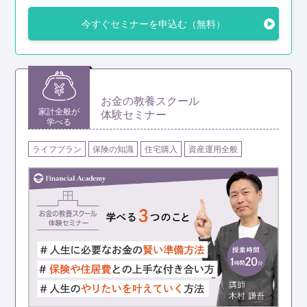
今すぐセミナーを申込む（無料）
日々の生活はシンプルでいいけど、お金で我慢したくな
い
趣味の時間を充実させたい
健康のために体をメンテナンスする時間やお金が欲しい
お金の教養スクール
５つの習慣セミナーの詳細を見る
家計全般が
体験セミナー
学べる
ライフプラン
保険の知識
住宅購入
資産運用全般