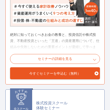
絶対に知っておくべきお金の教養と、投資信託や株式投
資、不動産投資といった「王道」の資産運用について、仕
組みや失敗しないための重要ポイントが凝縮して学べま
す。
セミナーの詳細を見る
こんな人におすすめ
今すぐセミナーを申込む（無料）
お金や資産運用について勉強するのが初めて
資産運用を始めたいけれど何からやればよいか分からな
す
す
お
め
い
株式投資スクール
将来のために資産を増やし、ゆとりのある人生を送りた
体験セミナー
全スクール
い