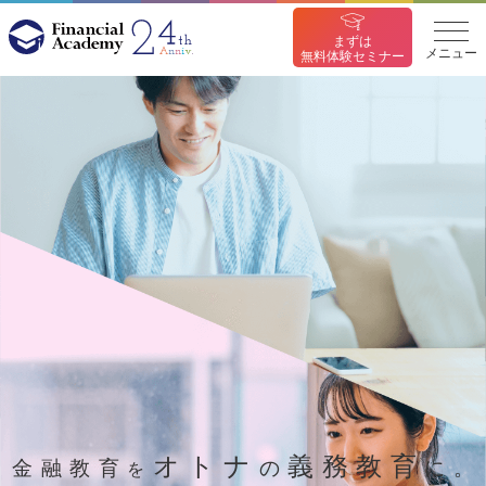
まずは
メニュー
無料体験セミナー
オトナ
義務教育
金融教育
の
に。
を