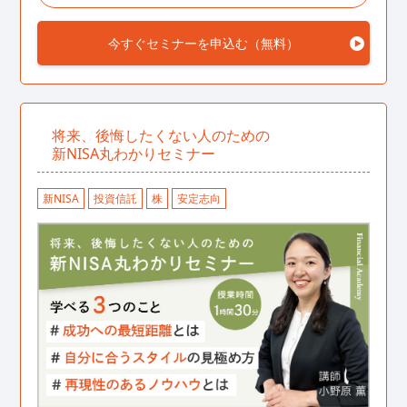
今すぐセミナーを申込む（無料）
資産運用に挑戦したいけど何をすればいいのかわからな
い
損したらどうしようと始める前から不安
結局のところ何が正解かわからない
将来、後悔したくない人のための
新NISA丸わかりセミナー
資産運用はじめてセミナーの詳細を見る
新NISA
投資信託
株
安定志向