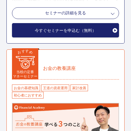
す。
セミナーの詳細を見る
こんな人におすすめ
今すぐセミナーを申込む（無料）
1億円の資産を築くための具体的なロードマップを知り
たい
す
す
お
め
毎月5万円なら貯蓄に回せる
￥
人生で一度ぐらいは1億円の資産を作ってみたいと思っ
お金の教養講座
当校の定番
ている
マネーセミナー
「ゴイチ」セミナーの詳細を見る
お金の基礎知識
王道の資産運用
家計改善
初心者におすすめ