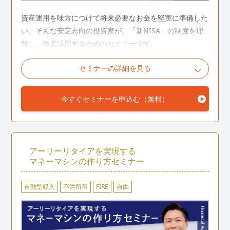
資産運用を味方につけて将来必要なお金を堅実に準備した
い。そんな安定志向の投資家が、「新NISA」の制度を理
解し、徹底活用するためのセミナーです。
セミナーの詳細を見る
こんな人におすすめ
今すぐセミナーを申込む（無料）
NISAを始めたいと思っているけれど、制度がいまいち理
解できていない
なんとなく積立を続けているけれど、思うような利益が
出ていない
アーリーリタイアを実現する
マネーマシンの作り方セミナー
「新NISA」を徹底活用するために準備を整えておきたい
新NISA丸わかりセミナーの詳細を見る
自動型収入
不労所得
FIRE
自由