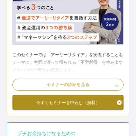
このセミナーでは「アーリーリタイア」を実現することを
テーマに、生涯に渡って得られる「不労所得」を生み出す
ノウハウの一部をお伝えします。
セミナーの詳細を見る
こんな人におすすめ
今すぐセミナーを申込む（無料）
金銭的不安を払拭したい
転職以外に年収をアップさせる方法を知りたい
時間の自由と高収入を両立させたい
マネーマシンの作り方セミナーの詳細を見る
プチお金持ちになるための