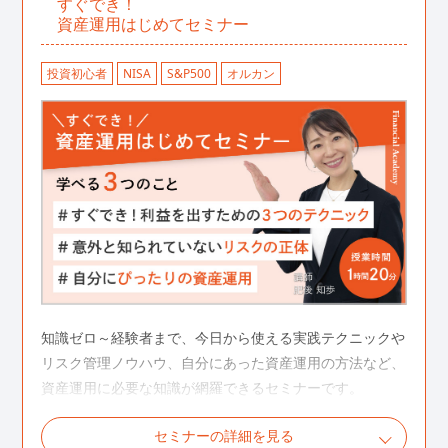
すぐでき！
まった
資産運用はじめてセミナー
投資信託スクールの授業を体験してみたい
投資初心者
NISA
S&P500
オルカン
投資信託スクール体験セミナーの詳細を見る
知識ゼロ～経験者まで、今日から使える実践テクニックや
リスク管理ノウハウ、自分にあった資産運用の方法など、
資産運用に必要な知識が網羅できるセミナーです。
セミナーの詳細を見る
こんな人におすすめ