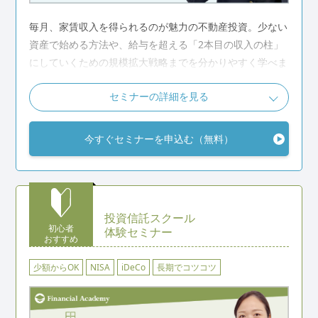
毎月、家賃収入を得られるのが魅力の不動産投資。少ない
資産で始める方法や、給与を超える「2本目の収入の柱」
にしていくための規模拡大戦略までを分かりやすく学べま
す。
セミナーの詳細を見る
こんな人におすすめ
今すぐセミナーを申込む（無料）
不動産投資に興味があるけれど一歩踏み出せずにいる
長期にわたって安定した家賃収入を得る方法を知りたい
不動産投資スクールの授業を体験してみたい
投資信託スクール
不動産投資スクール体験セミナーの詳細を見る
初心者
体験セミナー
おすすめ
少額からOK
NISA
iDeCo
長期でコツコツ