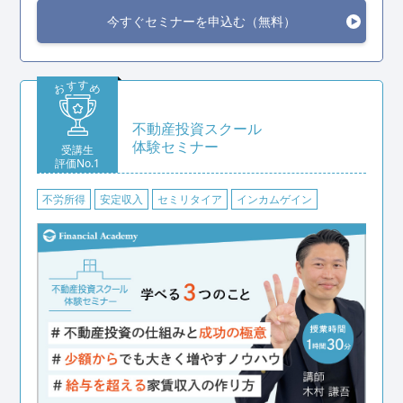
こんな人におすすめ
今すぐセミナーを申込む（無料）
株式投資に興味があるけれど一歩踏み出せずにいる
過去に株をやったことがあるけれど思うように利益を出
す
す
お
め
せなかった
不動産投資スクール
株式投資スクールの授業を体験してみたい
体験セミナー
受講生
株式投資スクール体験セミナーの詳細を見る
評価No.1
不労所得
安定収入
セミリタイア
インカムゲイン