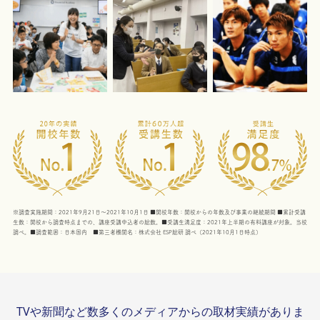
※調査実施期間：2021年9月21日～2021年10月1日 ■開校年数：開校からの年数及び事業の継続期間 ■累計受講
生数：開校から調査時点までの、講座受講申込者の総数。■受講生満足度：2021年上半期の有料講座が対象。当校
調べ。■調査範囲：日本国内 ■第三者機関名：株式会社 ESP総研 調べ（2021年10月1日時点）
TVや新聞など数多くのメディアからの取材実績がありま