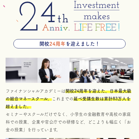
開校
24周年
を迎えました！
ファイナンシャルアカデミーは
開校
24周年を迎えた、日本最大級
の総合マネースクール。
これまでの
延べ受講生数は累計
83万人を
超えました。
セミナーやスクールだけでなく、小学生の金融教育や高校の家庭
科での授業、企業や官公庁での研修など、どこよりも幅広く「お
金の授業」を行っています。