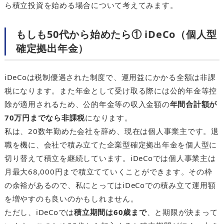
ら積立投資を始める場合について考えてみます。
もしも50代から始めたら① iDeCo（個人型
確定拠出年金）
iDeCoは税制優遇された制度で、運用益にかかる全額は非課
税になります。また年金として受け取る際には公的年金等控
除が適用されるため、公的年金等の収入金額の
年間合計額が
70万円までなら非課税
になります。
私は、20数年勤めた会社を辞め、現在は個人事業主です。退
職を機に、会社で積み立てた企業型確定拠出年金を個人型に
切り替えて積立を継続しています。iDeCoでは個人事業主は
月最大68,000円まで積立てていくことができます。その枠
の余裕があるので、私にとってはiDeCoでの積み立て運用額
を増やすのも良いのかもしれません。
ただし、iDeCoでは
積立期間は60歳まで
、と期限が決まって