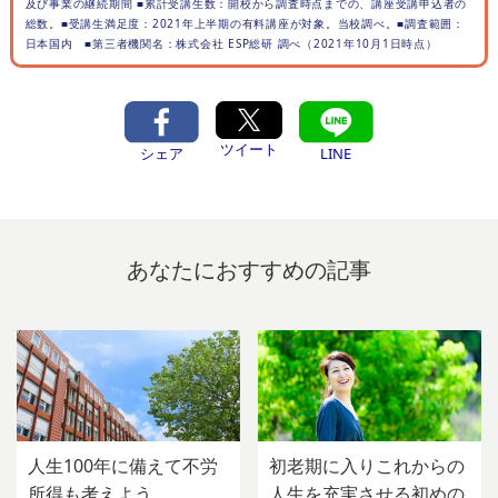
及び事業の継続期間 ■累計受講生数：開校から調査時点までの、講座受講申込者の
総数。■受講生満足度：2021年上半期の有料講座が対象。当校調べ。■調査範囲：
日本国内 ■第三者機関名：株式会社 ESP総研 調べ（2021年10月1日時点）
ツイート
シェア
LINE
あなたにおすすめの記事
人生100年に備えて不労
初老期に入りこれからの
所得も考えよう
人生を充実させる初めの