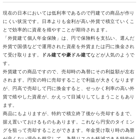
現在の日本においては低利率であるので円建ての商品が作り
にくい状況です。日本よりも金利が高い外貨で積立ていくこ
とで効率的に資産を殖やすことが期待されます。
「外貨建て個人年金保険」は、円で保険料を支払い、選んだ
外貨で国債などで運用された資産を外貨または円に換金され
て受け取ります。
ドル建てや豪ドル建て
などが人気のようで
す。
外貨建ての商品ですので、売却時の為替にその利益額が左右
されます。円安の時に売却することで利益が大きくなります
が、円高で売却して円に換金すると、せっかく利率の高い外
貨で殖やした資産が、かえって目減りしてしまうこともあり
ます。
商品にもよりますが、特約で積立終了後から売却するまで、
据え置いておけるものもあります。これなら円安のタイミン
グを狙って売却することができます。年金受け取り時の為替
が良くない場合を想定して、為替リスクを軽減できる特約が