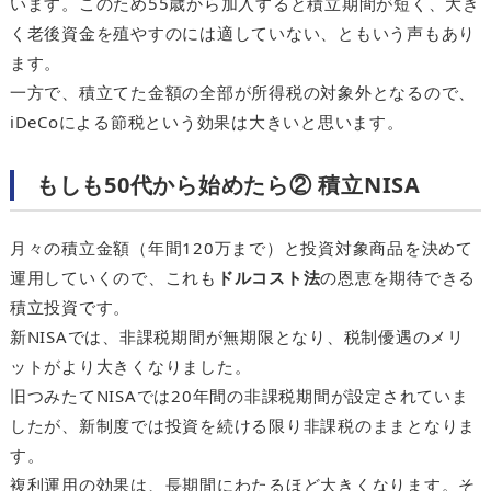
います。このため55歳から加入すると積立期間が短く、大き
く老後資金を殖やすのには適していない、ともいう声もあり
ます。
一方で、積立てた金額の全部が所得税の対象外となるので、
iDeCoによる節税という効果は大きいと思います。
もしも50代から始めたら② 積立NISA
月々の積立金額（年間120万まで）と投資対象商品を決めて
運用していくので、これも
ドルコスト法
の恩恵を期待できる
積立投資です。
新NISAでは、非課税期間が無期限となり、税制優遇のメリ
ットがより大きくなりました。
旧つみたてNISAでは20年間の非課税期間が設定されていま
したが、新制度では投資を続ける限り非課税のままとなりま
す。
複利運用の効果は、長期間にわたるほど大きくなります。そ