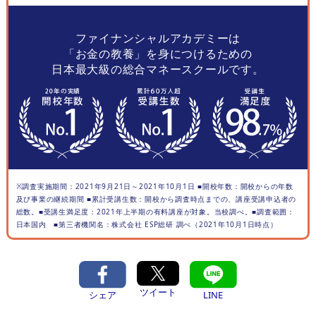
ファイナンシャルアカデミーは
「お金の教養」を身につけるための
日本最大級の総合マネースクールです。
※調査実施期間：2021年9月21日～2021年10月1日 ■開校年数：開校からの年数
及び事業の継続期間 ■累計受講生数：開校から調査時点までの、講座受講申込者の
総数。■受講生満足度：2021年上半期の有料講座が対象。当校調べ。■調査範囲：
日本国内 ■第三者機関名：株式会社 ESP総研 調べ（2021年10月1日時点）
ツイート
シェア
LINE