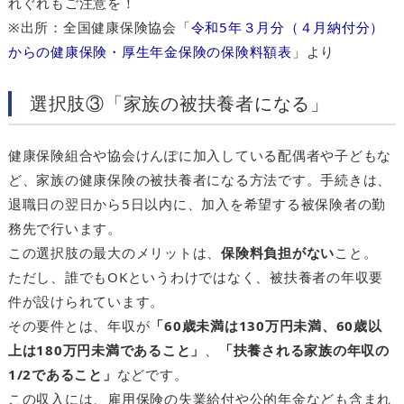
れぐれもご注意を！
※出所：全国健康保険協会「
令和5年３月分（４月納付分）
からの健康保険・厚生年金保険の保険料額表
」より
選択肢③「家族の被扶養者になる」
健康保険組合や協会けんぽに加入している配偶者や子どもな
ど、家族の健康保険の被扶養者になる方法です。手続きは、
退職日の翌日から5日以内に、加入を希望する被保険者の勤
務先で行います。
この選択肢の最大のメリットは、
保険料負担がない
こと。
ただし、誰でもOKというわけではなく、被扶養者の年収要
件が設けられています。
その要件とは、年収が
「60歳未満は130万円未満、60歳以
上は180万円未満であること」
、
「扶養される家族の年収の
1/2であること」
などです。
この収入には、雇用保険の失業給付や公的年金なども含まれ