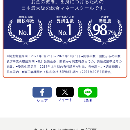
「お金の教養」を身につけるための
日本最大級の総合マネースクールです。
※調査実施期間：2021年9月21日～2021年10月1日 ■開校年数：開校からの年数
及び事業の継続期間 ■累計受講生数：開校から調査時点までの、講座受講申込者の
総数。■受講生満足度：2021年上半期の有料講座が対象。当校調べ。■調査範囲：
日本国内 ■第三者機関名：株式会社 ESP総研 調べ（2021年10月1日時点）
ツイート
シェア
LINE