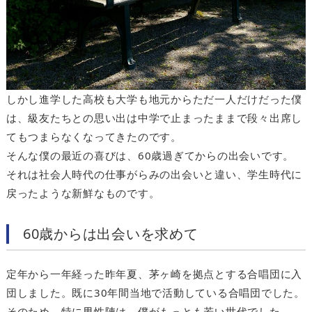
しかし進学した高校も大学も地元からただ一人だけだった僕
は、級友たちとの思い出は中学で止まったままで段々出席し
てもつまらなくなってきたのです。
そんな僕の最近の喜びは、60歳過ぎてからの出会いです。
それは社会人時代の仕事がらみの出会いと違い、学生時代に
戻ったような新鮮なものです。
60歳からは出会いを求めて
定年から一年経った昨年夏、茅ヶ崎を拠点とする合唱団に入
団しました。既に30年間当地で活動している合唱団でした。
そのため、特に男性陣は、僕がもっとも若い世代でした。