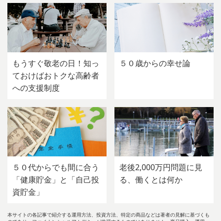
もうすぐ敬老の日！知っ
５０歳からの幸せ論
ておけばおトクな高齢者
への支援制度
５０代からでも間に合う
老後2,000万円問題に見
「健康貯金」と「自己投
る、働くとは何か
資貯金」
本サイトの各記事で紹介する運用方法、投資方法、特定の商品などは著者の見解に基づくも