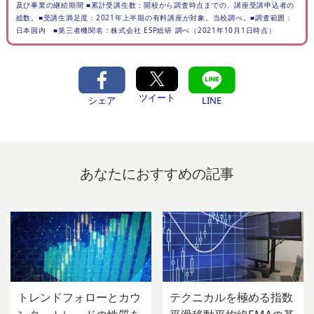
及び事業の継続期間 ■累計受講生数：開校から調査時点までの、講座受講申込者の
総数。■受講生満足度：2021年上半期の有料講座が対象。当校調べ。■調査範囲：
日本国内 ■第三者機関名：株式会社 ESP総研 調べ（2021年10月1日時点）
ツイート
シェア
LINE
あなたにおすすめの記事
トレンドフォローとカウ
テクニカルを極める指数