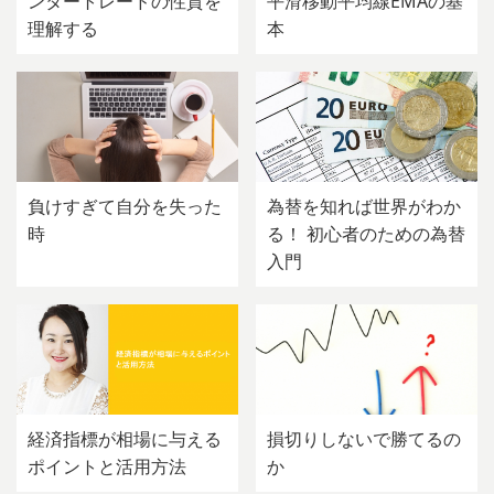
ンタートレードの性質を
平滑移動平均線EMAの基
理解する
本
負けすぎて自分を失った
為替を知れば世界がわか
時
る！ 初心者のための為替
入門
経済指標が相場に与える
損切りしないで勝てるの
ポイントと活用方法
か