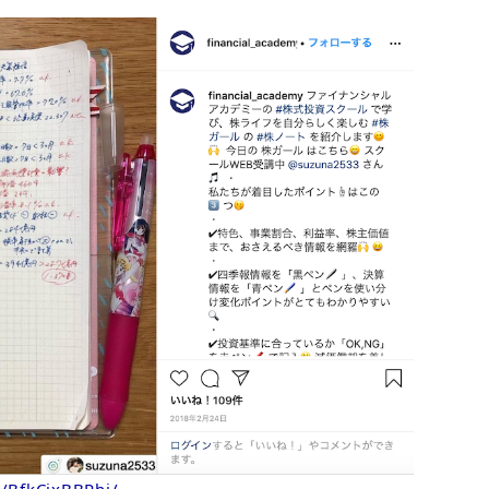
/BfkCjxBBPhi/