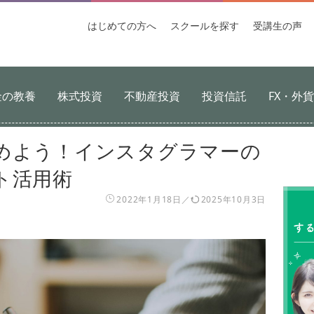
はじめての
方へ
スクールを
探す
受講生
の声
金の教養
株式投資
不動産投資
投資信託
FX・外
めよう！インスタグラマーの
ト活用術
2022年1月18日
2025年10月3日