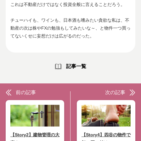
これは不動産だけではなく投資全般に言えることだろう。
チューハイも、ワインも、日本酒も嗜みたい貪欲な私は、不
動産の次は株やFXの勉強もしてみたいな～、と物件一つ買っ
てないくせに妄想だけは広がるのだった。
記事一覧
前の記事
次の記事
【Story2】建物管理の大
【Story4】四谷の物件で