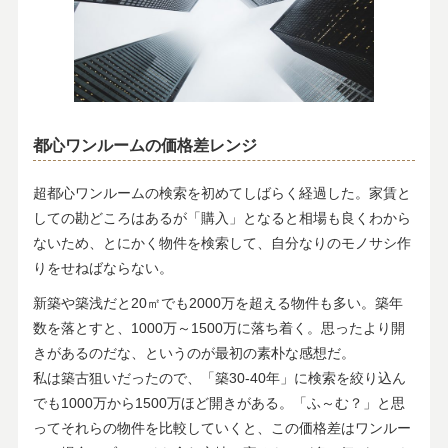
都心ワンルームの価格差レンジ
超都心ワンルームの検索を初めてしばらく経過した。家賃と
しての勘どころはあるが「購入」となると相場も良くわから
ないため、とにかく物件を検索して、自分なりのモノサシ作
りをせねばならない。
新築や築浅だと20㎡でも2000万を超える物件も多い。築年
数を落とすと、1000万～1500万に落ち着く。思ったより開
きがあるのだな、というのが最初の素朴な感想だ。
私は築古狙いだったので、「築30-40年」に検索を絞り込ん
でも1000万から1500万ほど開きがある。「ふ～む？」と思
ってそれらの物件を比較していくと、この価格差はワンルー