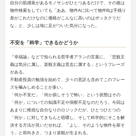
自分の肌感覚があるモノサシがひとつあるだけで、その後は
物件検索をしていても「ああ、物件Aに比べて物件Bは手残り
差がこれだけなのに価格がこんなに高いのはボッタクリだ
な」と、少しは地に足がついた気分になった。
不安を「科学」できるかどうか
『幸福論』などで知られる哲学者アランの言葉に、「悲観主
義は気分に属し、楽観主義は意志に属する」というフレーズ
がある。
不動産投資の勉強を始めて、少々の意訳も含めてこのフレー
ズを噛みしめることが多い。
「何か不安だ」「何か損しそうで怖い」という状態はその
「何か」についての知識不足や洞察不足なのだろう。今回は
あまりに稚拙な自分なりのロジックだが、ひとつひとつの
「何か」に対してきちんと咀嚼し、そして科学的にそこを解
決する方法が見いだせれば、「よし、そのような物件を探そ
う」と前向きさ、つまり楽観が生まれる。