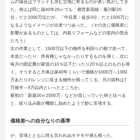
ムの場合はブランドも含む立地に寄るものが多い気がしてき
た。例えば同じ築40年20㎡でも「都営新宿線：菊川駅20
分」だと1000万位だが、「中目黒：徒歩3分」だと1500万に
なるようなイメージが出来つつあった。（その次に価格差に
影響があるものとしては、内装リフォームなどの室内の気合
だろう）
次の作業として、1500万以下の物件を利回りの順で並べて、
木造だったり、所有権じゃなかったりするものを弾く。次に
毎月の固定費が家賃の10％以下だったり20％以上のものも弾
く。そうすると大体は築40年くらいで価格が1000万～1300
万あたりのレンジに収まる物件が残ってくる。月の賃料は7
万後半～9万以内といったところか。
最初の「新築20㎡2500万」などが混じっていた時と比べる
と、絞り込み眼が機能し始めたようで妙に安堵する。
価格差への自分なりの基準
が、安堵とともに得も言われぬモヤモヤ感も残った。