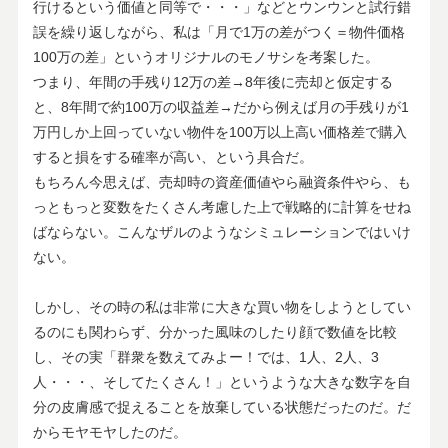
行けるという価値と同等で・・・」などとウンウンと試行錯
誤を繰り返しながら、私は「月で1万の差がつく＝物件価格
100万の差」というオリジナルのモノサシを考案した。
つまり、年間の手残り12万の差→8年後に売却と仮定する
と、8年間で約100万の収益差→だから例えば月の手残りが1
万円しか上回っていない物件を100万以上高い価格差で購入
すると損をする確率が高い、という具合だ。
もちろん今思えば、売却時の資産価値やら融資条件やら、も
っともっと変数をたくさん考慮した上で戦略的に計算をせね
ばならない。こんなザルのようなシミュレーションではいけ
ない。
しかし、その時の私は非常に大きな買い物をしようとしてい
るのにも関わらず、分かった風味のしたり顔で数値を比較
し、その実「群衆を数えてみよー！では、1人、2人、3
人・・・、そしてたくさん！」というような大きな数字を自
分の皮膚感で捉えることを放棄している状態だったのだ。だ
からモヤモヤしたのだ。