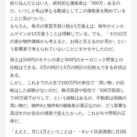
絞り込んだとはいえ、絶対的な価格差は「300万」あるの
だ。いつしか私は単なる数値としてこの価格差を眺めている
ことに気がついた。
もちろん、毎月の実質手残り額が1万違えば、毎年のインカ
ムゲインが12万違うことは理解している。でも、「その12万
の差が物件価格から考えると、お得と言えるのか否か」とい
う影響差で考えられていないことにモヤモヤしたのだ。
例えば100円のモヤシの束と300円のオーガニック野菜との
比較はできる。3万の時計と5万の時計の比較もできる自信は
ある。
しかし、これまでの人生で100万円の単位で「買い物」の比
較はした経験がないのだ。株式投資や投信で「500万投資し
て40万値下がりして」という経験はあるが、不動産は現物の
買い物だ。物件Aと物件Bの価格差が適正なのか、どう影響を
及ぼすのか自分の感覚で捉えたかった。これがモヤ野郎の正
体だ。
「ええと、月に1万ということは・・キレイ目居酒屋に月2回