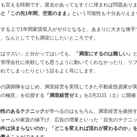
とも言える時期です。退去があってもすぐに埋まれば問題あり
と「この先1年間、空室のまま」
という可能性も十分ありえま
有する上で1年間家賃収入がゼロとなると、あまりに大きな痛手
も、なんとしてでも満室にしたいところです。
室はマズい」と分かってはいても、
「満室にするのは難しい」
。管理会社に依頼しても思うように動いてくれなかったり、リ
膨れてしまったりという話もよく耳にします。
ルの講師陣をはじめ、満室経営を実現してきた不動産投資家が
めの極意」を伝授する
「満室経営ゼミ」
を2月21日（土）に開
効性のあるテクニック
が学べるのはもちろん、満室経営を維持
フォームや家賃の値下げ、広告の増量といった「目先のテクニ
物件は決まらないのか」「どこを変えれば流れが変わるのか」
で養う
ことができます。