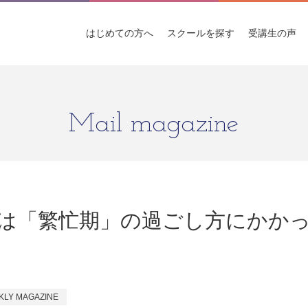
はじめての
方へ
スクールを
探す
受講生
の声
Mail magazine
は「繁忙期」の過ごし方にかか
KLY MAGAZINE