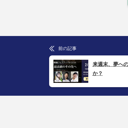
前の記事
来週末、夢へ
か？