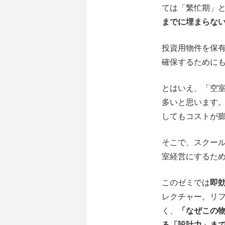
ては「繁忙期」
までに埋まらない
投資用物件を保
確保するために
とはいえ、「空
多いと思います
してもコストが
そこで、スクー
室経営にするた
このゼミでは
即
レクチャー。リ
く、
「なぜこの
る「設計力」ま