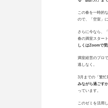
この春を一時的
ので、「空室」
さらに今なら、
春の満室スター
しくはZoomで
満室経営のプロ
逃しなく。
3月までの「繁忙
みながら過ごす
っています。
このゼミを活用