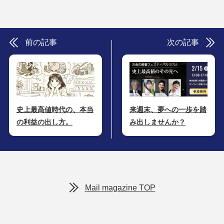
前の記事
次の記事
史上最高値時代の、本当
来週末、夢への一歩を踏
の利益の出し方。
み出しませんか？
Mail magazine TOP