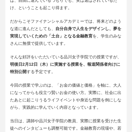
ば、自由に選んでいるつもりでも、実は選ばされているだ
け、ということも起こり得ます。
だからこそファイナンシャルアカデミーでは、将来どのよう
な道に進んだとしても、
自分自身で人生をデザインし、夢を
実現していくための「土台」となる金融教育
を、学生のみな
さんに無償で提供しています。
そんな好評をいただいている品川女子学院での授業ですが、
明後日2月12日（木）に実施する授業を、報道関係者向けに
特別公開
する予定です。
今回の授業で学ぶのは、「お金の価値と価格」を軸に、大人
になってからも役立つ賢いお金の使い方。実際に、社会に出
たあとに起こりうるライフイベントや身近な問題を例にしな
がら、実践的に学んでいく内容となっています。
当日は、講師や品川女子学院の教員、実際に授業を受けた生
徒へのインタビューも調整可能です。金融教育の現場や、若