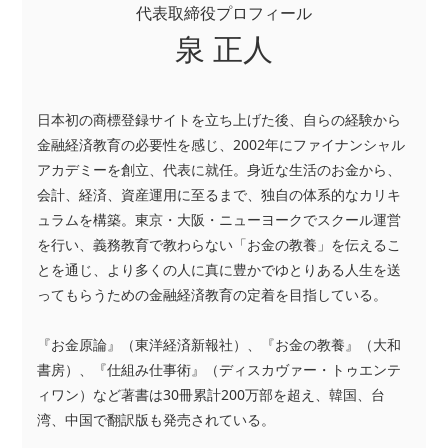
代表取締役プロフィール
泉 正人
日本初の商標登録サイトを立ち上げた後、自らの経験から
金融経済教育の必要性を感じ、2002年にファイナンシャル
アカデミーを創立、代表に就任。身近な生活のお金から、
会計、経済、資産運用に至るまで、独自の体系的なカリキ
ュラムを構築。東京・大阪・ニューヨークでスクール運営
を行い、義務教育で教わらない「お金の教養」を伝えるこ
とを通じ、より多くの人に真に豊かでゆとりある人生を送
ってもらうための金融経済教育の定着を目指している。
『お金原論』（東洋経済新報社）、『お金の教養』（大和
書房）、『仕組み仕事術』（ディスカヴァー・トゥエンテ
ィワン）など著書は30冊累計200万部を超え、韓国、台
湾、中国で翻訳版も発売されている。