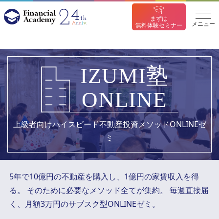
まずは
メニュー
無料体験セミナー
IZUMI塾
ONLINE
上級者向けハイスピード不動産投資メソッドONLINEゼ
ミ
5年で10億円の不動産を購入し、1億円の家賃収入を得
る。
そのために必要なメソッド全てが集約。
毎週直接届
く、月額3万円のサブスク型ONLINEゼミ。