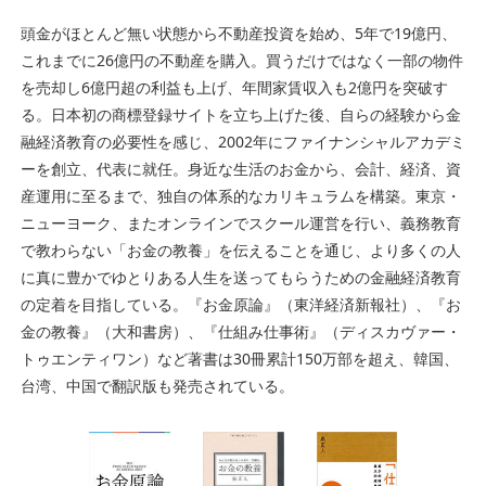
頭金がほとんど無い状態から不動産投資を始め、5年で19億円、
これまでに26億円の不動産を購入。買うだけではなく一部の物件
を売却し6億円超の利益も上げ、年間家賃収入も2億円を突破す
る。日本初の商標登録サイトを立ち上げた後、自らの経験から金
融経済教育の必要性を感じ、2002年にファイナンシャルアカデミ
ーを創立、代表に就任。身近な生活のお金から、会計、経済、資
産運用に至るまで、独自の体系的なカリキュラムを構築。東京・
ニューヨーク、またオンラインでスクール運営を行い、義務教育
で教わらない「お金の教養」を伝えることを通じ、より多くの人
に真に豊かでゆとりある人生を送ってもらうための金融経済教育
の定着を目指している。『お金原論』（東洋経済新報社）、『お
金の教養』（大和書房）、『仕組み仕事術』（ディスカヴァー・
トゥエンティワン）など著書は30冊累計150万部を超え、韓国、
台湾、中国で翻訳版も発売されている。