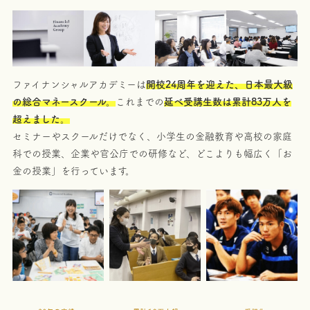
ファイナンシャルアカデミーは
開校
24周年を迎えた、日本最大級
の総合マネースクール。
これまでの
延べ受講生数は累計
83万人を
超えました。
セミナーやスクールだけでなく、小学生の金融教育や高校の家庭
科での授業、企業や官公庁での研修など、どこよりも幅広く「お
金の授業」を行っています。