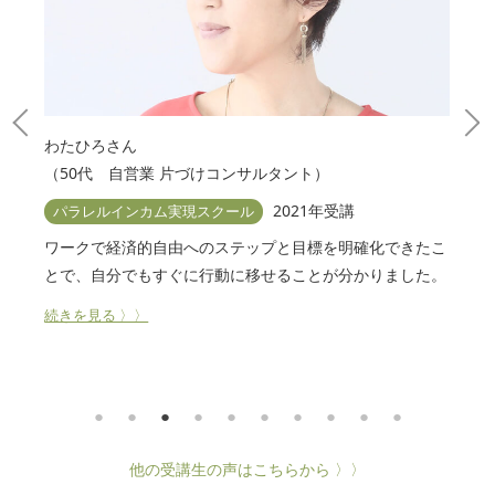
わたひろさん
J
（50代 自営業 片づけコンサルタント）
（
2021年受講
パラレルインカム実現スクール
が、
ワークで経済的自由へのステップと目標を明確化できたこ
学
！
とで、自分でもすぐに行動に移せることが分かりました。
化
に
続きを見る 〉〉
続
他の受講生の声はこちらから 〉〉