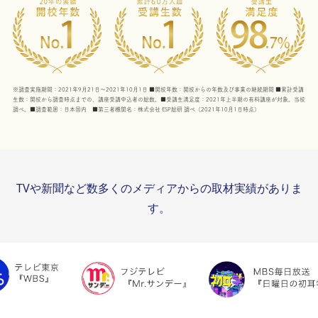
※調査実施期間：2021年9月21日～2021年10月1日 ■開校年数：開校からの年数及び事業の継続期間 ■累計受講
生数：開校から調査時点までの、講座受講申込者の総数。■受講生満足度：2021年上半期の有料講座が対象。当校
調べ。■調査範囲：日本国内 ■第三者機関名：株式会社 ESP総研 調べ（2021年10月1日時点）
TVや新聞など数多くのメディアからの取材実績がありま
す。