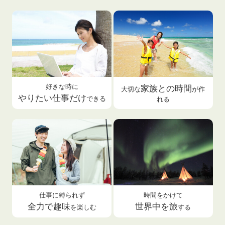
好きな時に
家族との時間
大切な
が
作
やりたい仕事だけ
できる
れる
仕事に縛られず
時間をかけて
全力で趣味
世界中を旅
を楽しむ
する