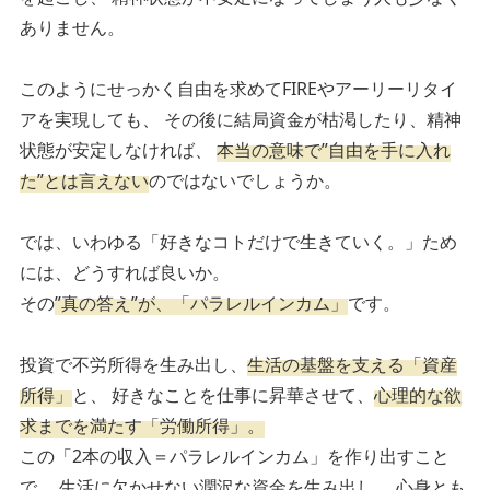
ありません。
このようにせっかく自由を求めてFIREやアーリーリタイ
アを実現しても、
その後に結局資金が枯渇したり、精神
状態が安定しなければ、
本当の意味で”自由を手に入れ
た”とは言えない
のではないでしょうか。
では、いわゆる「好きなコトだけで生きていく。」ため
には、どうすれば良いか。
その
”真の答え”が、「パラレルインカム」
です。
投資で不労所得を生み出し、
生活の基盤を支える「資産
所得」
と、
好きなことを仕事に昇華させて、
心理的な欲
求までを満たす「労働所得」。
この「2本の収入＝パラレルインカム」を作り出すこと
で、
生活に欠かせない潤沢な資金を生み出し、
心身とも