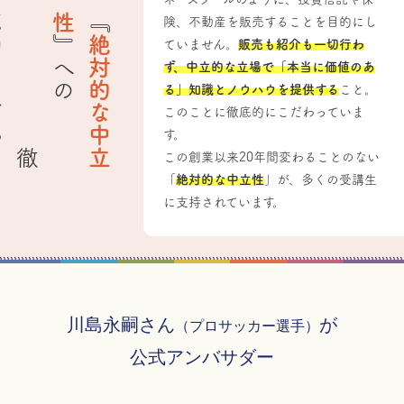
底
り
性
『
険、不動産を販売することを目的にし
』への
絶
対
的
な
中
立
ていません。
販売も紹介も一切行わ
ず、中立的な立場で「本当に価値のあ
る」知識とノウハウを提供する
こと。
このことに徹底的にこだわっていま
す。
徹
的
な
こ
だ
わ
この創業以来20年間変わることのない
「
絶対的な中立性
」が、多くの受講生
に支持されています。
川島永嗣さん
が
（プロサッカー選手）
公式アンバサダー