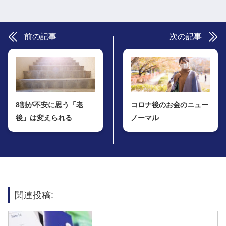
前の記事
次の記事
8割が不安に思う「老
コロナ後のお金のニュー
後」は変えられる
ノーマル
関連投稿: