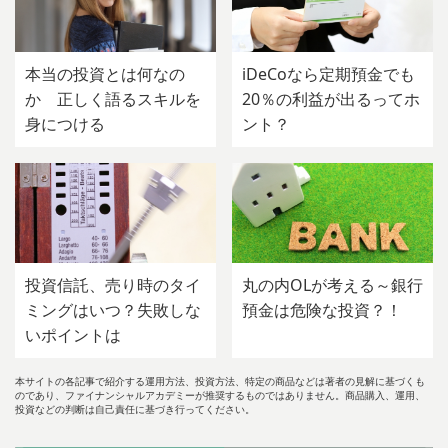
本当の投資とは何なの
iDeCoなら定期預金でも
か 正しく語るスキルを
20％の利益が出るってホ
身につける
ント？
投資信託、売り時のタイ
丸の内OLが考える～銀行
ミングはいつ？失敗しな
預金は危険な投資？！
いポイントは
本サイトの各記事で紹介する運用方法、投資方法、特定の商品などは著者の見解に基づくも
のであり、ファイナンシャルアカデミーが推奨するものではありません。商品購入、運用、
投資などの判断は自己責任に基づき行ってください。