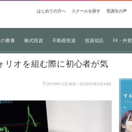
はじめての
方へ
スクールを
探す
受講生
の声
金の教養
株式投資
不動産投資
投資信託
FX・外
ォリオを組む際に初心者が気
2019年12月26日
2025年3月24日