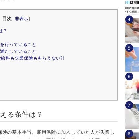
目次
[
非表示
]
は？
を行っていること
満たしていること
給料も失業保険ももらえない?!
らえる条件は？
保険の基本手当。雇用保険に加入していた人が失業し