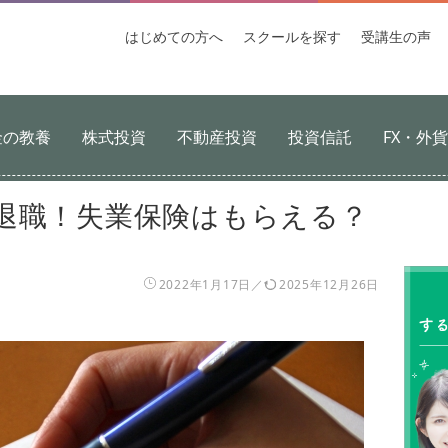
はじめての
方へ
スクールを
探す
受講生
の声
金の教養
株式投資
不動産投資
投資信託
FX・外
退職！失業保険はもらえる？
2022年1月17日
2025年12月26日