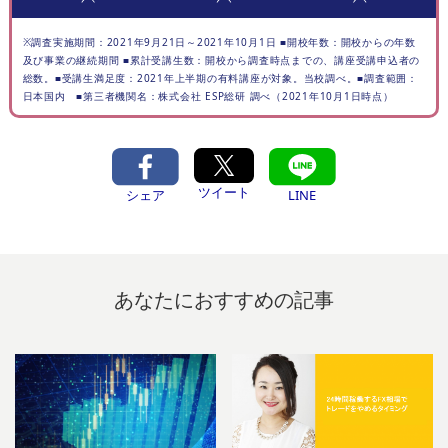
※調査実施期間：2021年9月21日～2021年10月1日 ■開校年数：開校からの年数
及び事業の継続期間 ■累計受講生数：開校から調査時点までの、講座受講申込者の
総数。■受講生満足度：2021年上半期の有料講座が対象。当校調べ。■調査範囲：
日本国内 ■第三者機関名：株式会社 ESP総研 調べ（2021年10月1日時点）
ツイート
シェア
LINE
あなたにおすすめの記事