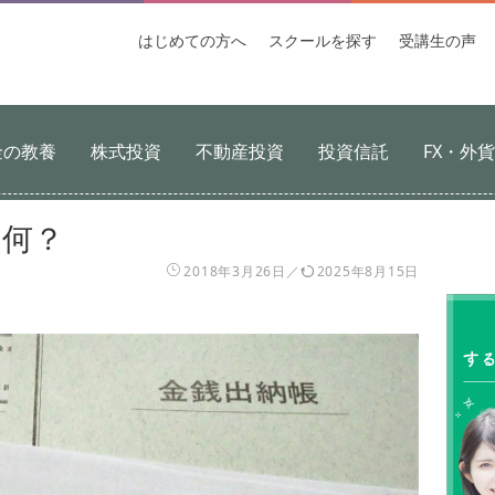
はじめての
方へ
スクールを
探す
受講生
の声
金の教養
株式投資
不動産投資
投資信託
FX・外
て何？
2018年3月26日
2025年8月15日