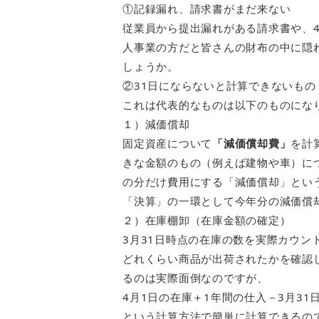
①記録漏れ、請求書がまだ来ない
従業員から提出漏れがある請求書や、
人事業の方だと皆さんの財布の中に隠
しょうか。
②31日にならないと計算できないもの
これは代表的なものは以下のものにな
１）減価償却
固定資産について
「減価償却費」
を計
きな金額のもの（例えば建物や車）に
の分だけ費用にする「減価償却」とい
「決算」の一環として今年分の減価償
２）在庫棚卸（在庫金額の確定）
3月31日時点の在庫の数を実際カウン
どれくらい商品が出荷されたかを確認
るのは実際面倒なのですが、
4月1日の在庫＋1年間の仕入－3月31
という計算方法で簡単に計算できるの