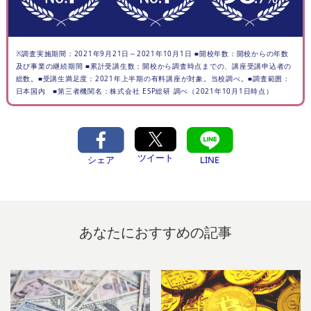
※調査実施期間：2021年9月21日～2021年10月1日 ■開校年数：開校からの年数
及び事業の継続期間 ■累計受講生数：開校から調査時点までの、講座受講申込者の
総数。■受講生満足度：2021年上半期の有料講座が対象。当校調べ。■調査範囲：
日本国内 ■第三者機関名：株式会社 ESP総研 調べ（2021年10月1日時点）
ツイート
シェア
LINE
あなたにおすすめの記事