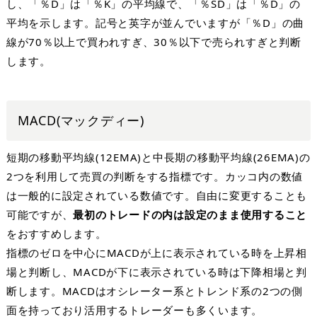
し、「％
D
」は「％
K
」の平均線で、「％
SD
」は「％
D
」の
平均を示します。記号と英字が並んでいますが「％
D
」の曲
線が
70
％以上で買われすぎ、
30
％以下で売られすぎと判断
します。
MACD(
マックディー
)
短期の移動平均線
(12EMA)
と中長期の移動平均線
(26EMA)
の
2
つを利用して売買の判断をする指標です。カッコ内の数値
は一般的に設定されている数値です。自由に変更することも
可能ですが、
最初のトレードの内は設定のまま使用すること
をおすすめします。
指標のゼロを中心に
MACD
が上に表示されている時を上昇相
場と判断し、
MACD
が下に表示されている時は下降相場と判
断します。
MACD
はオシレーター系とトレンド系の
2
つの側
面を持っており活用するトレーダーも多くいます。