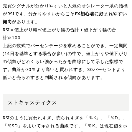
売買シグナルが分かりやすいと人気のオシレーター系の指標
が
RSI
です。分かりやすいからこそ
FX
初心者に好まれやすい
傾向
があります。
RSI
＝値上がり幅÷
(
値上がり幅の合計＋値下がり幅の合
計
)
×
100
上記の数式でパーセンテージを求めることができ、一定期間
(14
日を基準とする場合が多い
)
の中で、値上がりや値下がり
の傾向がどれくらい強かったかを曲線にして示した指標で
す。曲線が
70
％より高いと買われすぎ、
30
パーセントより
低いと売られすぎと判断される傾向があります。
ストキャスティクス
RSI
のように買われすぎ、売られすぎを「％
K
」、「％
D
」、
「％
SD
」を用いて示される曲線です。「％
K
」は現在値を示