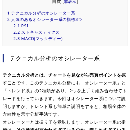
目次
[
非表示
]
1
テクニカル分析のオシレーター系
2
人気のあるオシレーター系の指標3つ
2.1
RSI
2.2
ストキャスティクス
2.3
MACD(マックディー)
テクニカル分析のオシレーター系
テクニカル分析とは、チャートを見ながら売買ポイントを探
すこと
です。このテクニカル分析にも「オシレーター系」と
「トレンド系」の
2
種類があり、
2
つを上手く組み合わせてト
レードを行っていきます。今回はオシレーター系について説
明しますが、トレンド系も簡単に説明をすると、相場全体の
方向性を示す分析手法です。
オシレーターとは振り子を意味します。オシレーター系の指
標は、
その通貨が買われすぎているのか、売られすぎている