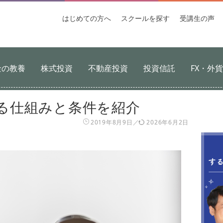
はじめての
方へ
スクールを
探す
受講生
の声
金の教養
株式投資
不動産投資
投資信託
FX・外
を得る仕組みと条件を紹介
2019年8月9日
2026年6月2日