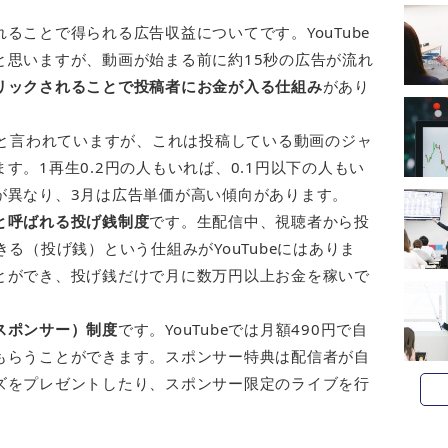
ることで得られる広告収益についてです。YouTube
と思いますが、動画が始まる前に約15秒の広告が流れ
リックされることで投稿者にお金が入る仕組み
があり
円と言われていますが、これは投稿している動画のジャ
す。1再生0.2円の人もいれば、0.1円以下の人もい
が異なり、3月は広告単価が高い傾向があります。
と呼ばれる投げ銭制度
です。生配信中、視聴者から投
る（投げ銭）という仕組みがYouTubeにはありま
とができ、投げ銭だけで月に数万円以上お金を稼いで
スポンサー）制度
です。YouTubeでは月額490円で自
もらうことができます。スポンサー特典は配信者が自
ズをプレゼントしたり、スポンサー限定のライブを行