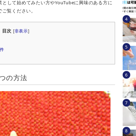
業として始めてみたい方やYouTubeに興味のある方に
でご覧ください。
目次
[
非表示
]
条件
3つの方法