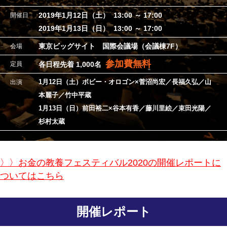
2019年1月12日（土）
13:00 ～ 17:00
開催日
2019年1月13日（日）
13:00 ～ 17:00
東京ビッグサイト 国際会議場（会議棟7F）
会場
参加費無料
定員
各日程先着 1,000名
1月12日（土）
ボビー・オロゴン×菅沼尚宏／長福久弘／山
出演
本麗子／竹中平蔵
1月13日（日）
前田裕二×谷本有香／藤川里絵／束田光陽／
杉村太蔵
〉〉お金の教養フェスティバル2020
の開催レポートに
ついてはこちら
開催レポート