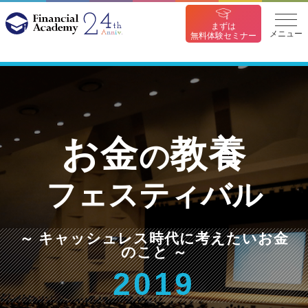
まずは
メニュー
無料体験セミナー
お金
教養
の
フェスティバル
～ キャッシュレス時代に考えたいお金
のこと ～
2019