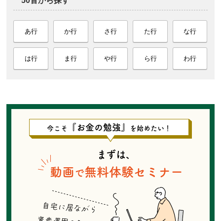
50音から探す
あ行
か行
さ行
た行
な行
は行
ま行
や行
ら行
わ行
『お金の勉強』
今こそ
を始めたい！
まずは、
動画
無料体験セミナー
で