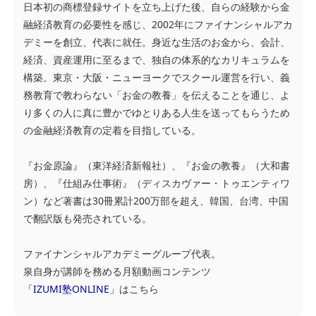
日本初の商標登録サイトを立ち上げた後、自らの経験から金
融経済教育の必要性を感じ、2002年にファイナンシャルアカ
デミーを創立、代表に就任。身近な生活のお金から、会計、
経済、資産運用に至るまで、独自の体系的なカリキュラムを
構築。東京・大阪・ニューヨークでスクール運営を行い、義
務教育で教わらない「お金の教養」を伝えることを通じ、よ
り多くの人に真に豊かでゆとりある人生を送ってもらうため
の金融経済教育の定着を目指している。
『お金原論』（東洋経済新報社）、『お金の教養』（大和書
房）、『仕組み仕事術』（ディスカヴァー・トゥエンティワ
ン）など著書は30冊累計200万部を超え、韓国、台湾、中国
で翻訳版も発売されている。
ファイナンシャルアカデミーグループ代表。
泉自身が講師を務める月額動画コンテンツ
「IZUMI塾ONLINE」
はこちら