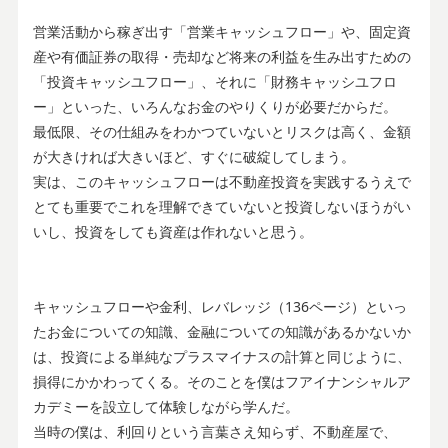
営業活動から稼ぎ出す「営業キャッシュフロー」や、固定資
産や有価証券の取得・売却など将来の利益を生み出すための
「投資キャッシユフロー」、それに「財務キャッシユフロ
ー」といった、いろんなお金のやりくりが必要だからだ。
最低限、その仕組みをわかつていないとリスクは高く、金額
が大きければ大きいほど、すぐに破綻してしまう。
実は、このキャッシュフローは不動産投資を実践するうえで
とても重要でこれを理解できていないと投資しないほうがい
いし、投資をしても資産は作れないと思う。
キャッシュフローや金利、レバレッジ（136ページ）といっ
たお金についての知識、金融についての知識があるかないか
は、投資による単純なプラスマイナスの計算と同じように、
損得にかかわってくる。そのことを僕はフアイナンシャルア
カデミーを設立して体験しながら学んだ。
当時の僕は、利回りという言葉さえ知らず、不動産屋で、