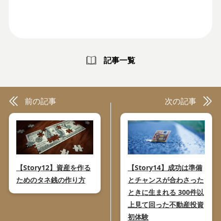
記事一覧
前の記事
次の記事
【Story12】資産を作る
【Story14】成功は準備
ためのタネ銭の作り方
とチャンスが合わさった
ときに生まれる 300件以
上見て回った不動産投資
初体験