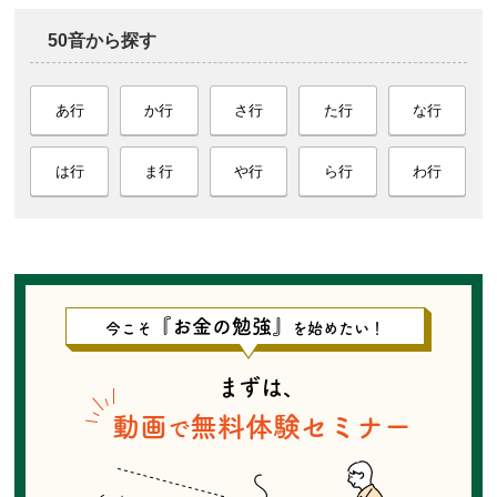
50音から探す
あ行
か行
さ行
た行
な行
は行
ま行
や行
ら行
わ行
『お金の勉強』
今こそ
を始めたい！
まずは、
動画
無料体験セミナー
で