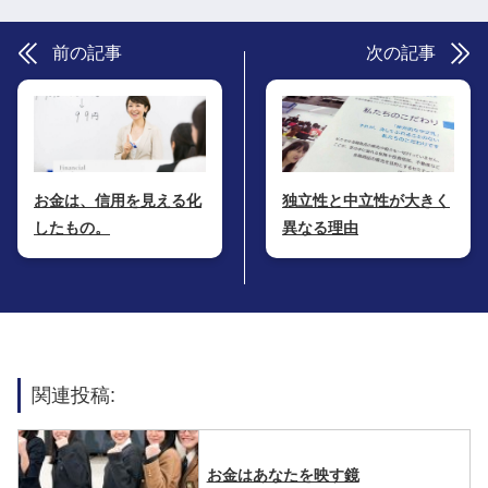
前の記事
次の記事
お金は、信用を見える化
独立性と中立性が大きく
したもの。
異なる理由
関連投稿:
お金はあなたを映す鏡