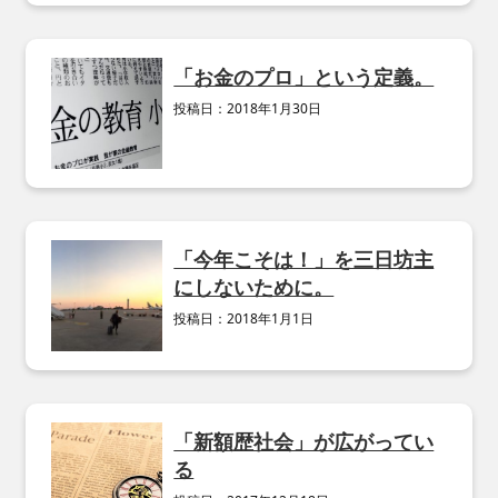
「お金のプロ」という定義。
投稿日：
2018年1月30日
「今年こそは！」を三日坊主
にしないために。
投稿日：
2018年1月1日
「新額歴社会」が広がってい
る