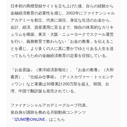
日本初の商標登録サイトを立ち上げた後、自らの経験から
金融経済教育の必要性を感じ、2002年にファイナンシャル
アカデミーを創立、代表に就任。身近な生活のお金から、
会計、経済、資産運用に至るまで、独自の体系的なカリキ
ュラムを構築。東京・大阪・ニューヨークでスクール運営
を行い、義務教育で教わらない「お金の教養」を伝えるこ
とを通じ、より多くの人に真に豊かでゆとりある人生を送
ってもらうための金融経済教育の定着を目指している。
『お金原論』（東洋経済新報社）、『お金の教養』（大和
書房）、『仕組み仕事術』（ディスカヴァー・トゥエンテ
ィワン）など著書は30冊累計200万部を超え、韓国、台
湾、中国で翻訳版も発売されている。
ファイナンシャルアカデミーグループ代表。
泉自身が講師を務める月額動画コンテンツ
「IZUMI塾ONLINE」
はこちら