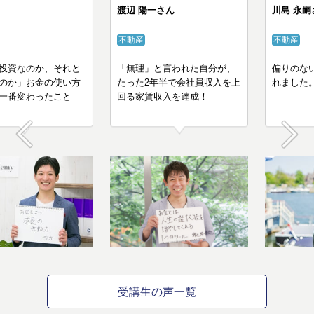
M.Sさん
渡辺 陽一さん
不動産
不動産
「これは投資なのか、それと
「無理」と言われた自分が、
も浪費なのか」お金の使い方
たった2年半で会社員収入を上
の考えで一番変わったこと
回る家賃収入を達成！
Prev
Next
受講生の声一覧