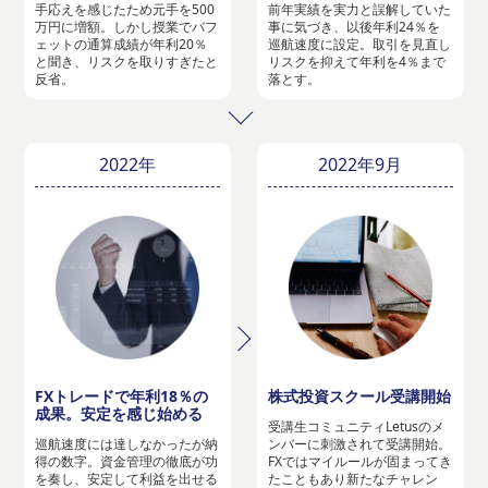
手応えを感じたため元手を500
前年実績を実力と誤解していた
万円に増額。しかし授業でバフ
事に気づき、以後年利24％を
ェットの通算成績が年利20％
巡航速度に設定。取引を見直し
と聞き、リスクを取りすぎたと
リスクを抑えて年利を4％まで
反省。
落とす。
2022年
2022年9月
FXトレードで年利18％の
株式投資スクール受講開始
成果。安定を感じ始める
受講生コミュニティLetusのメ
巡航速度には達しなかったが納
ンバーに刺激されて受講開始。
得の数字。資金管理の徹底が功
FXではマイルールが固まってき
を奏し、安定して利益を出せる
たこともあり新たなチャレン