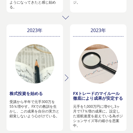
ようになってきたと感じ始め
ジ。
る。
2023年
2023年
株式投資を始める
FXトレードのマイルール
徹底により成果が安定する
受講から半年で元手300万を
55％増やす。FXでの教訓を生
元手を1,000万円に増やし3ヶ
かし、この成果を自分の実力と
月で17％増の成果に。設定し
錯覚しないよう心がけている。
た巡航速度を超えている為ポジ
ションサイズ等の縮小を思案
中。