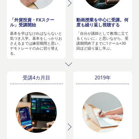
「外貨投資・FXスクー
動画授業を中心に受講。何
ル」受講開始
度も繰り返し視聴する
基本を学ばなければならないと
「自分が講師として教壇に立て
気づき入学。基本をしっかりお
るくらいに」と思いながら、受
さえるまでは練習期間と思い、
講期間終了までに1クール×30
デモトレードのみに切り替え
回ほど繰り返し学ぶ。
る。
受講4カ月目
2019年