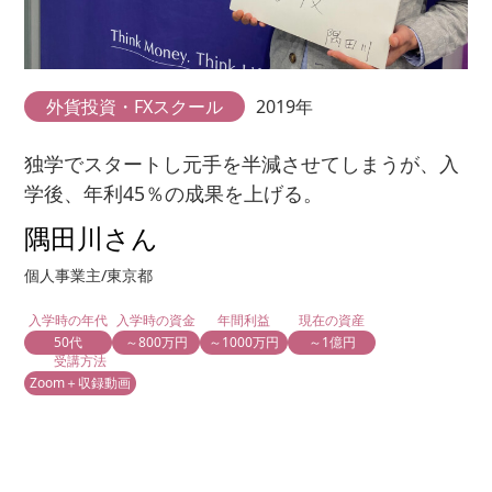
外貨投資・FXスクール
2019年
独学でスタートし元手を半減させてしまうが、入
学後、年利45％の成果を上げる。
隅田川さん
個人事業主/東京都
入学時の年代
入学時の資金
年間利益
現在の資産
50代
～800万円
～1000万円
～1億円
受講方法
Zoom＋収録動画